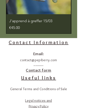
J'apprend à greffer 15/03
J'apprends à greffe
Price
Price
€45.00
€45.00
Contact Information
Email:
contact@pepiberry.com
_____
Contact form
Useful links
General Terms and Conditions of Sale
Legal notices and
Privacy Policy