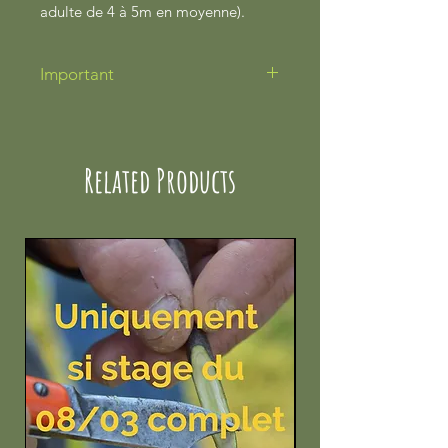
adulte de 4 à 5m en moyenne).
Important
- Plante vendue en racines nues.
- Retraits et livraisons à partir de
début à mi-décembre.
Related Products
(Lorsque la plante sera au repos
végétatif)